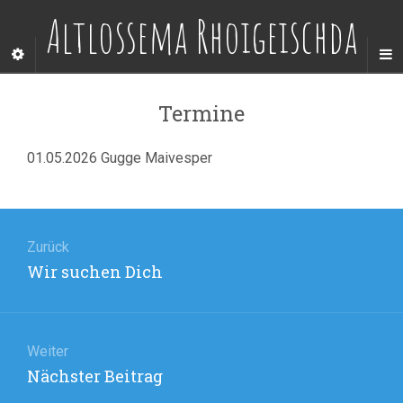
Altlossema Rhoigeischda
Termine
01.05.2026 Gugge Maivesper
Beitragsnavigation
Zurück
Vorheriger
Wir suchen Dich
Beitrag:
Weiter
Nächster
Nächster Beitrag
Beitrag: